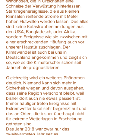
Windhosen, die in Ortschaften eine
Schneise der Verwüstung hinterlassen.
Starkregenereignisse, die aus kleinen
Rinnsalen reißende Ströme mit Meter
hohen Flutwellen werden lassen. Das alles
sind keine Katastrophenmeldungen aus
den USA, Bangladesch, oder Afrika,
sondern Ereignisse wie sie inzwischen mit
einer erschreckenden Häufung auch vor
unserer Haustür zuschlagen. Der
Klimawandel ist auch bei uns in
Deutschland angekommen und zeigt sich
so, wie es die Klimaforscher schon seit
Jahrzehnte prognostizieren.
Gleichzeitig wird ein weiteres Phänomen
deutlich. Niemand kann sich mehr in
Sicherheit wiegen und davon ausgehen,
dass seine Region verschont bleibt, weil
bisher dort auch nie etwas passiert ist.
Immer häufiger treten Ereignisse mit
Extremwetter lokal sehr begrenzt auf und
das an Orten, die bisher überhaupt nicht
für extreme Wetterlagen in Erscheinung
getreten sind.
Das Jahr 2018 war zwar nur das
zweitwärmsten Jahr seit es