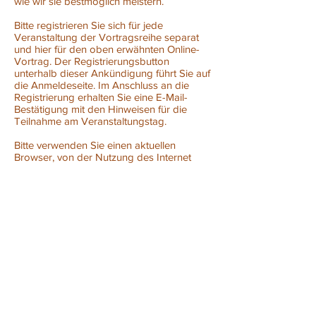
wie wir sie bestmöglich meistern.
Bitte registrieren Sie sich für jede
Veranstaltung der Vortragsreihe separat
und hier für den oben erwähnten Online-
Vortrag. Der Registrierungsbutton
unterhalb dieser Ankündigung führt Sie auf
die Anmeldeseite. Im Anschluss an die
Registrierung erhalten Sie eine E-Mail-
Bestätigung mit den Hinweisen für die
Teilnahme am Veranstaltungstag.
Bitte verwenden Sie einen aktuellen
Browser, von der Nutzung des Internet
Explorer wird abgeraten. Bei der
Registrierung haben Sie die Möglichkeit
unter dem Punkt
„Systemkonfigurationstest“ zu überprüfen,
ob Ihr Computer für die Nutzung im
Online-System problemlos geeignet ist.