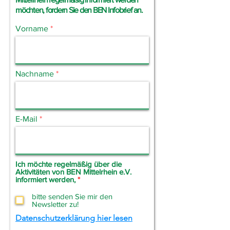
möchten, fordern
Sie
den BEN Infobrief an.
Vorname
Nachname
E-Mail
Ich möchte regelmäßig über die
Aktivitäten von BEN Mittelrhein e.V.
P
informiert werden,
*
f
l
bitte senden Sie mir den
i
Newsletter zu!
c
Datenschutzerklärung hier lesen
h
t