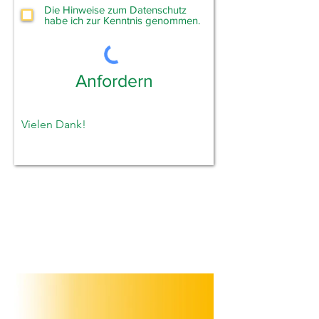
f
Die Hinweise zum Datenschutz
e
habe ich zur Kenntnis genommen.
l
d
Anfordern
Vielen Dank!