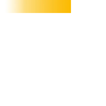
ZURÜCK
Bleiben Sie informiert,
melden
Sie sich zum Newsletter an!
Wie Sie uns erreichen
Tel:
(0261) 983 527 90
Fax:
(0261) 983 527 92
E-Mail:
info@ben-mittelrhein.de
Web:
https://www.ben-mittelrhein.de
Impressum
Datenschutzerklärung