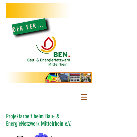
V
M
T E
N
P
D
T
Z
D
REI
N
Projektarbeit beim Bau- &
EnergieNetzwerk Mittelrhein e.V.