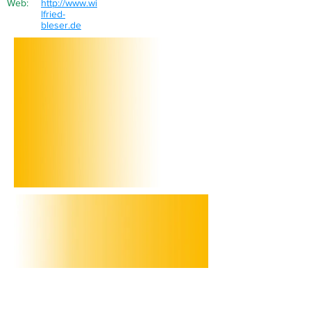
Web:
http://www.wi
lfried-
bleser.de