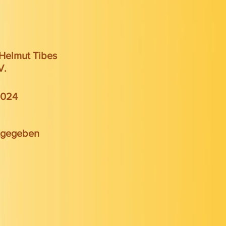
Helmut Tibes
V.
 2024
tgegeben