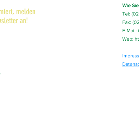
Wie Sie
rmiert, melden
Tel: (0
sletter an!
Fax: (0
E-Mail:
Web:
h
Impres
Datensc
.