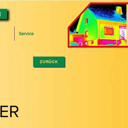
N
Service
ZURÜCK
ER